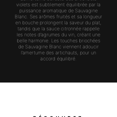
violets est subtilement équilibrée par la
puissance aromatique de Sauvagine
Blanc. Ses arômes fruités et sa longueur
en bouche prolongent la saveur du plat,
tandis que la sauce citronnée rappelle
les notes d’agrumes du vin, créant une
belle harmonie. Les touches briochées
de Sauvagine Blanc viennent adoucir
l’amertume des artichauts, pour un
accord équilibré.