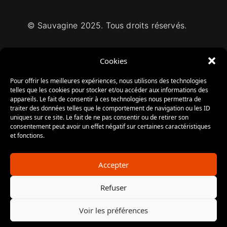
© Sauvagine 2025. Tous droits réservés.
Cookies
Interdiction de vente de boissons
Pour offrir les meilleures expériences, nous utilisons des technologies
alcooliques aux mineurs de moins
telles que les cookies pour stocker et/ou accéder aux informations des
appareils. Le fait de consentir à ces technologies nous permettra de
de 18 ans.
traiter des données telles que le comportement de navigation ou les ID
La preuve de majorité de
uniques sur ce site. Le fait de ne pas consentir ou de retirer son
l’acheteur est exigée au moment
consentement peut avoir un effet négatif sur certaines caractéristiques
et fonctions.
de la vente en ligne.
CODE DE LA SANTÉ PUBLIQUE,
ART. L. 3342-1 et L. 3353-3.
Accepter
Refuser
L'ABUS D'ALCOOL EST
DANGEREUX POUR LA SANTÉ.
Voir les préférences
À CONSOMMER AVEC
MODÉRATION.